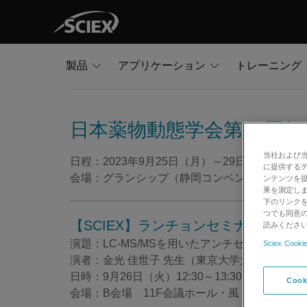
製品
アプリケーション
トレーニング
日本薬物動態学会第38回年
当社および
日程：2023年9月25日（月）～29日（金）
に提供する
会場：グランシップ（静岡コンベンションアー
ンテンツを
果を測定しま
下のリンクを
つでも同意の
【SCIEX】ランチョンセミナー情報
読みくださ
演題：LC-MS/MSを用いたアンチセンスオリ
Sciex Cookie
演者：金光 佳世子 先生（東京大学大学院薬学
日時：9月26日（火）12:30～13:30
Cook
会場：B会場 11F会議ホール・風