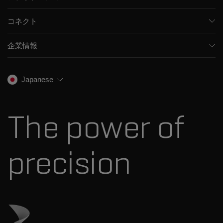
医薬品/バイオ医薬品
ソフトウェア
コネクト
環境分析
統合ソリューション
サポート
食品/飲料検査
HPLC製品
企業情報
トレーニング
法医学ソリューション
イオンモビリティ
SCIEXについて
プロフェッショナルサービス
生物医学およびオミックス研究
イオンソース
SCIEXの歴史
キャリア
Japanese
スペクトルライブラリ
プレスリリース
お問い合わせ
標準物質と試薬
ダナハーについて
The power of
precision
ダナハーのサイトにアクセス