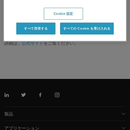
会場：第１会場（KKRホテル熊本 ２階 五峯)
演題：LC-MS/MSでここまで解析！脂質分析の世界を変える
Cookie 設定
ZenoTOF7600の二つの技術【ZenoSWATHと電子励起解離】
すべて拒否する
すべての Cookie を受け入れる
詳細は、
公式サイト
をご覧ください。
リンクトイン
ツイッター
フェイスブック
インスタグラム
製品
質量分析計
アプリケーション
キャピラリー電気泳動機器