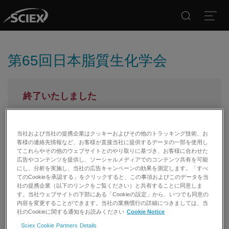
Search
Open
第65回日本脂質生化学会
終了いたしました
弊社イベント、学会、製品情報をご希望の方はメー
ルマガジン配信のご登録を行ってください。
当社および当社の提携企業はクッキーおよびその他のトラッキング技術、お
メールマガジン登録
客様の連絡先情報など、お客様が直接当社に提供するデータの一部を使用し
てこれらやその他のウェブサイトとのやり取りに基づき、お客様に合わせた
広告やコンテンツを提供し、ソーシャルメディアでのコンテンツ共有を可能
日程：2023年6月8日（木）～6月9日（金）
にし、分析を実施し、当社の広告キャンペーンの効果を測定します。「すべ
てのCookieを承認する」をクリックすると、この事項およびこのデータを当
会場：KKRホテル熊本
社の提携企業（以下のリンクをご覧ください）と共有することに同意しま
す。当社ウェブサイトの下部にある「Cookieの設定」から、いつでも同意の
内容を変更することができます。当社の業務慣行の詳細につきましては、当
社のCookieに関する通知をお読みください
Cookie Notice
【SCIEX】ランチョンセミナー
Sciex Cookie Partners Details
日時：2023年6月9日（金）12:00～13:00