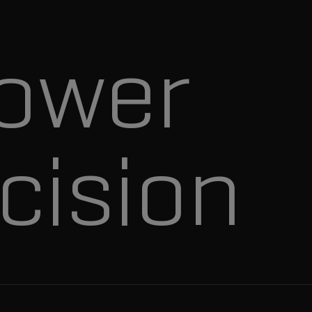
ower
cision