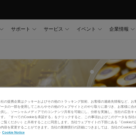
サポート
サービス
イベント
企業情報
当社の提携企業はクッキーおよびその他のトラッキング技術、お客様の連絡先情報など、お
データの一部を使用してこれらやその他のウェブサイトとのやり取りに基づき、お客様に合
提供し、ソーシャルメディアでのコンテンツ共有を可能にし、分析を実施し、当社の広告キ
す。「すべてのCookieを承認する」をクリックすると、この事項およびこのデータを当社
ご覧ください）と共有することに同意します。当社ウェブサイトの下部にある「Cookieの
内容を変更することができます。当社の業務慣行の詳細につきましては、当社のCookieに
い
Cookie Notice