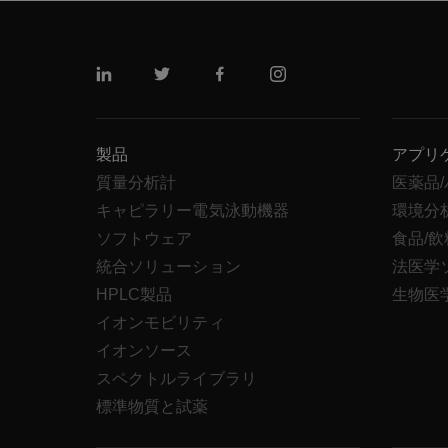
リンクトイン
ツイッター
フェイスブック
インスタグラム
製品
アプリ
質量分析計
医薬品
キャピラリー電気泳動機器
環境分
ソフトウェア
食品/
統合ソリューション
法医学
HPLC製品
生物医
イオンモビリティ
イオンソース
スペクトルライブラリ
標準物質と試薬