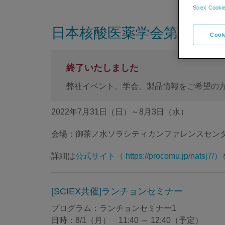
Sciex Cookie
日本核酸医薬学会第7回年
Cook
終了いたしました
弊社イベント、学会、製品情報をご希望の
2022年7月31日（日）～8月3日（水）
会場：御茶ノ水ソラシティカンファレンスセン
詳細は
公式サイト（ https://procomu.jp/natsj7/）
[SCIEX共催]ランチョンセミナー
プログラム：ランチョンセミナー1
日時：8/1（月） 11:40 ～ 12:40（予定）