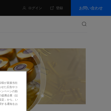
お問い合わせ
ログイン
登録
検索
客様が直接当社
わせた広告やコ
ャンペーンの効
の提携企業（以
設定」から、い
関する通知をお