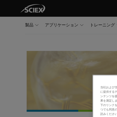
製品
アプリケーション
トレーニング
当社および
に提供する
ンテンツを
果を測定しま
下のリンクを
つでも同意の
読みくださ