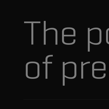
The p
of pre