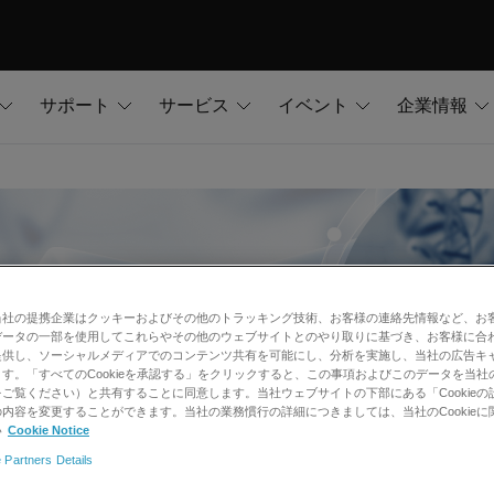
サポート
サービス
イベント
企業情報
当社の提携企業はクッキーおよびその他のトラッキング技術、お客様の連絡先情報など、お
データの一部を使用してこれらやその他のウェブサイトとのやり取りに基づき、お客様に合
提供し、ソーシャルメディアでのコンテンツ共有を可能にし、分析を実施し、当社の広告キ
す。「すべてのCookieを承認する」をクリックすると、この事項およびこのデータを当社
ご覧ください）と共有することに同意します。当社ウェブサイトの下部にある「Cookieの
内容を変更することができます。当社の業務慣行の詳細につきましては、当社のCookieに
い
Cookie Notice
 Partners Details