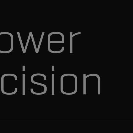
ower
cision