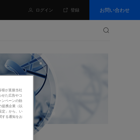
お問い合わせ
ログイン
登録
検索
客様が直接当社
わせた広告やコ
ャンペーンの効
の提携企業（以
設定」から、い
関する通知をお