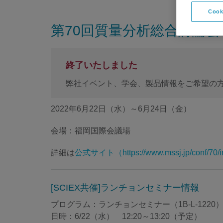
Cook
第70回質量分析総合討論会
終了いたしました
弊社イベント、学会、製品情報をご希望の
2022年6月22日（水）～6月24日（金）
会場：福岡国際会議場
詳細は
公式サイト（https://www.mssj.jp/conf/70/i
[SCIEX共催]ランチョンセミナー情報
プログラム：ランチョンセミナー（1B-L-1220
日時：6/22（水） 12:20～13:20（予定）