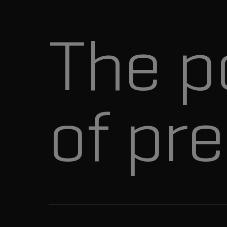
The p
of pre