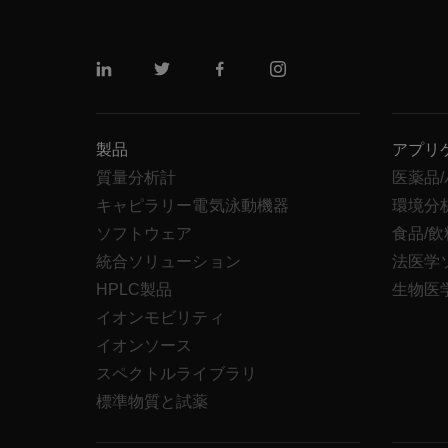
リンクトイン
ツイッター
フェイスブック
インスタグラム
製品
アプリ
質量分析計
医薬品
キャピラリー電気泳動機器
環境分
ソフトウェア
食品/
統合ソリューション
法医学
HPLC製品
生物医
イオンモビリティ
イオンソース
スペクトルライブラリ
標準物質と試薬