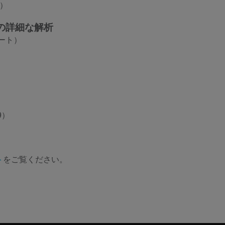
場）
物の詳細な解析
ート）
9）
ト
をご覧ください。