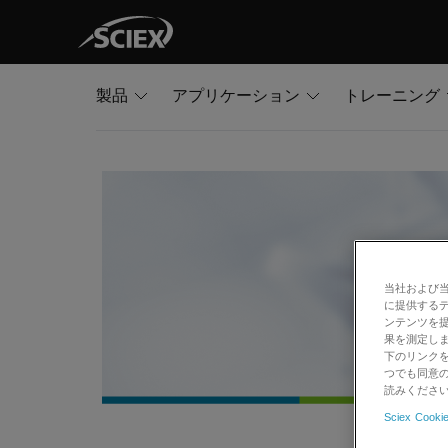
製品
アプリケーション
トレーニング
当社および
に提供する
ンテンツを
果を測定しま
下のリンクを
つでも同意の
読みくださ
Sciex Cookie