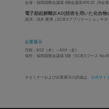
会場：福岡国際会議場 4階会議室409,10（B会
電子励起解離(EAD)技術を用いた化合
講演：浅井 重博（SCIEXアプリケーションサポ
企業展示
日程：6/22（水）～6/24（金）
場所：福岡国際会議場 5階（SCIEXブース No.0
※セミナーおよび企業展示の詳細は、
公式サイ