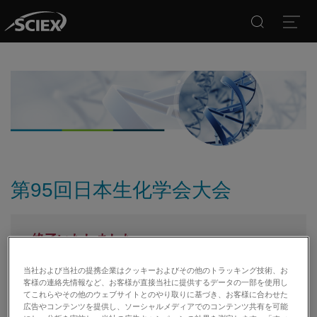
Search
Open
第95回日本生化学会大会
終了いたしました
弊社イベント、学会、製品情報をご希望の方はメー
当社および当社の提携企業はクッキーおよびその他のトラッキング技術、お
ルマガジン配信のご登録を行ってください。
客様の連絡先情報など、お客様が直接当社に提供するデータの一部を使用し
てこれらやその他のウェブサイトとのやり取りに基づき、お客様に合わせた
メールマガジン登録
広告やコンテンツを提供し、ソーシャルメディアでのコンテンツ共有を可能