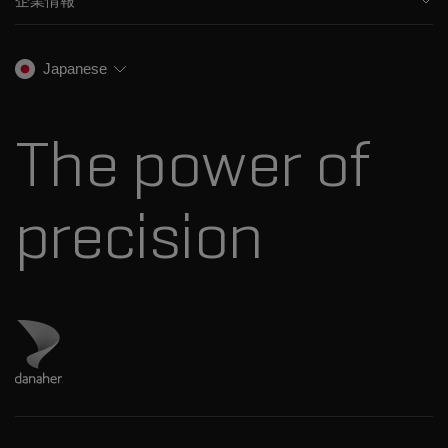
企業情報
トレーニング
法医学ソリューション
イオンモビリティ
SCIEXについて
プロフェッショナルサービス
生物医学およびオミックス研究
イオンソース
SCIEXの歴史
キャリア
Japanese
スペクトルライブラリ
プレスリリース
お問い合わせ
標準物質と試薬
ダナハーについて
The power of
precision
ダナハーのサイトにアクセス