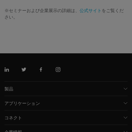
※セミナーおよび企業展示の詳細は、
公式サイト
をご覧くだ
さい。
リンクトイン
ツイッター
フェイスブック
インスタグラム
製品
質量分析計
アプリケーション
キャピラリー電気泳動機器
医薬品/バイオ医薬品
ソフトウェア
コネクト
環境分析
統合ソリューション
サポート
食品/飲料検査
HPLC製品