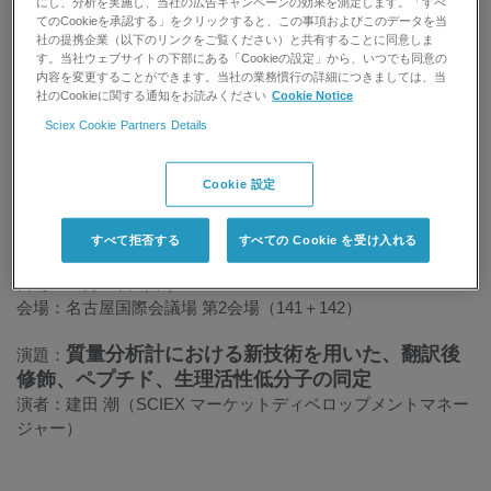
にし、分析を実施し、当社の広告キャンペーンの効果を測定します。「すべ
てのCookieを承認する」をクリックすると、この事項およびこのデータを当
2022年11月9日（水）～11月11日（金）
社の提携企業（以下のリンクをご覧ください）と共有することに同意しま
す。当社ウェブサイトの下部にある「Cookieの設定」から、いつでも同意の
内容を変更することができます。当社の業務慣行の詳細につきましては、当
会場：名古屋国際会議場
社のCookieに関する通知をお読みください
Cookie Notice
Sciex Cookie Partners Details
詳細は
公式サイト（ https://www2.aeplan.co.jp/jbs2022/）
をご
覧ください。
Cookie 設定
[SCIEX共催] バイオインダストリーセミナー情報
すべて拒否する
すべての Cookie を受け入れる
プログラム：バイオインダストリーセミナー2BS01
日時：11月10日（木） 12:20-13:10
会場：名古屋国際会議場 第2会場（141＋142）
質量分析計における新技術を用いた、翻訳後
演題：
修飾、ペプチド、生理活性低分子の同定
演者：建田 潮（SCIEX マーケットディベロップメントマネー
ジャー）