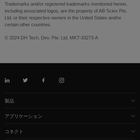
Trademarks and/or registered trademarks mentioned herein,
including associated logos, are the property of AB Sciex Pte.
Ltd. or their respective owners in the United States and/or
certain other countries.
© 2024 DH Tech. Dev. Pte. Ltd. MKT-33273-A
リンクトイン
ツイッター
フェイスブック
インスタグラム
製品
質量分析計
アプリケーション
キャピラリー電気泳動機器
医薬品/バイオ医薬品
ソフトウェア
コネクト
環境分析
統合ソリューション
サポート