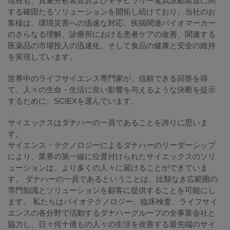
現在も、質量分析装置およびキャピラリー電気泳動装置に関
する確固たるソリューションを開拓し続けており、当社のお
客様は、環境災害への迅速な対応、疾病関連バイオマーカー
のさらなる理解、診療所における患者ケアの改善、関連する
医薬品の市場投入の迅速化、そして食品の健康と安全の維持
を実現しています。
世界中のライフサイエンス専門家が、信頼できる回答を得
て、人々の生命・生活に良い影響を与えるような決断を提示
するために、SCIEXを選んでいます。
サイエックスはダナハーの一員であることを誇りに思いま
す。
サイエンス・テクノロジーによるダナハーのリーダーシップ
により、業界の第一線に位置付けられたサイエックスのソリ
ューションは、より多くの人々に届けることができていま
す。 ダナハーの一員であるということは、比類なき広範囲の
専門知識とソリューションを顧客に提供することを可能にし
ます。 私たちはバイオテクノロジー、臨床検査、ライフサイ
エンスの各分野で活動するダナハーグループの全事業会社と
協力し、日々何十億もの人々の生活を改善する最先端のサイ