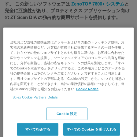
す。 この新しいソフトウェアは
ZenoTOF 7600+ システム
と
完全に互換性があり、プロテオミクス アプリケーション向け
の ZT Scan DIA の独占的な商用サポートを提供します。
この最新のソフトウェア プラットフォーム リリースでは、独
自の de novo 支援パイプラインとディープラーニング アルゴ
当社および当社の提携企業はクッキーおよびその他のトラッキング技術、お
リズムを組み合わせて、ZT Scan DIA によるスキャンによる
客様の連絡先情報など、お客様が直接当社に提供するデータの一部を使用し
Q1 四重極次元から取得されたデータを活用します。このソフ
てこれらやその他のウェブサイトとのやり取りに基づき、お客様に合わせた
トウェアは、DDA と DIA データ分析アプローチを統合した新
広告やコンテンツを提供し、ソーシャルメディアでのコンテンツ共有を可能
しいスコアリング アルゴリズムを利用してこれを実行し、
にし、分析を実施し、当社の広告キャンペーンの効果を測定します。「すべ
てのCookieを承認する」をクリックすると、この事項およびこのデータを当
ZenoTOF 7600+ システムによって達成される同定および定量
社の提携企業（以下のリンクをご覧ください）と共有することに同意しま
結果の感度と精度の向上を反映します。Q1 次元は、プレカー
す。当社ウェブサイトの下部にある「Cookieの設定」から、いつでも同意の
サ―情報を MS/MS スキャンに関連付けることでデータに
内容を変更することができます。当社の業務慣行の詳細につきましては、当
社のCookieに関する通知をお読みください
Cookie Notice
DDA のような品質を与え、精度を向上させ、同定および定量
化率を高めます。
Sciex Cookie Partners Details
さらに、ソフトウェアは、同定された各ペプチドの Q1 プロフ
Cookie 設定
ァイルをインタラクティブな GUI で表示するため、結果を簡
単に解釈して検証できます。Q1 プロファイルの視覚化によ
すべて拒否する
すべての Cookie を受け入れる
り、ネイティブ ペプチドと修飾ペプチドに由来する共溶出フ