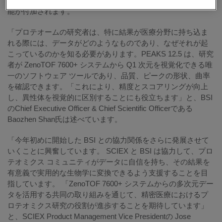
ラグメント イオンピークをデコンボリューションする追加機
能が付加されます。
「プロテオームの研究者は、特に結果が医療分野に持ち込ま
れる際には、データがどのようなものであり、なぜそれが起
こっているのかを知る必要があります。PEAKS 12.5 は、研究
者が ZenoTOF 7600+ システムから Q1 次元を視覚化できる唯
一のソフトウェア ツールであり、品質、ピークの形状、曲率
を確認できます。「これにより、精度とスコアリングが向上
し、異性体を視覚的に区別することにも役立ちます」と、BSI
のChief Executive Officer & Chief Scientific Officerである
Baozhen Shan氏は述べています。
「今年初めに開始した BSI との協力関係をさらに発展させて
いくことに興奮しています。 SCIEX と BSI は協力して、プロ
テオミクス コミュニティがデータに自信を持ち、その結果を
有意義で実用的な生物学に変換できるよう支援することを目
指しています。 「ZenoTOF 7600+ システムからの多次元デー
タを活用する共同の取り組みを通じて、精密医療におけるプ
ロテオミクス研究の役割が進歩することを期待しています」
と、SCIEX Product Management Vice Presidentの Jose