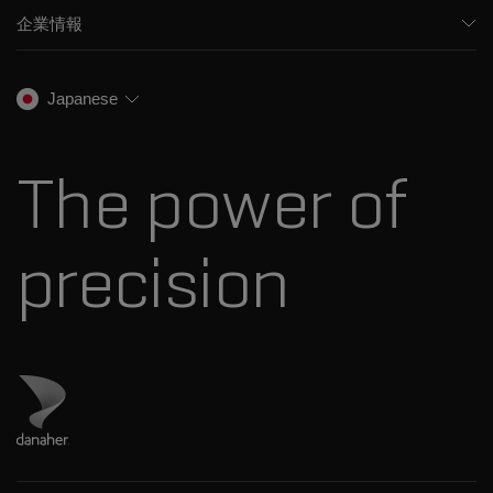
食品/飲料検査
HPLC製品
企業情報
トレーニング
法医学ソリューション
イオンモビリティ
SCIEXについて
プロフェッショナルサービス
生物医学およびオミックス研究
イオンソース
SCIEXの歴史
キャリア
Japanese
スペクトルライブラリ
プレスリリース
お問い合わせ
標準物質と試薬
ダナハーについて
The power of
precision
ダナハーのサイトにアクセス