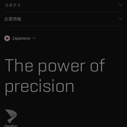
ソフトウェア
コネクト
環境分析
統合ソリューション
サポート
食品/飲料検査
HPLC製品
企業情報
トレーニング
法医学ソリューション
イオンモビリティ
SCIEXについて
プロフェッショナルサービス
生物医学およびオミックス研究
イオンソース
SCIEXの歴史
キャリア
Japanese
スペクトルライブラリ
プレスリリース
お問い合わせ
標準物質と試薬
ダナハーについて
The power of
precision
ダナハーのサイトにアクセス