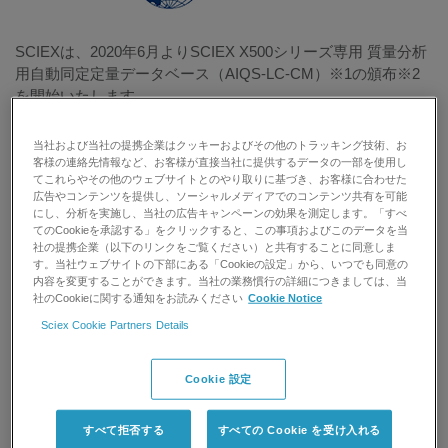
SCIEXは、2020年6月よりSCIEX X500シリーズ専用 質量分析
用自動同定定量データベース（AIQS-LC-CM）※1の頒布※2
を開始いたします。
本データベースは500種類以上の化合物の標準品検量線情報と
当社および当社の提携企業はクッキーおよびその他のトラッキング技術、お
MS/MSスペクトルを含み、データベースに含まれる化合物の
客様の連絡先情報など、お客様が直接当社に提供するデータの一部を使用し
てこれらやその他のウェブサイトとのやり取りに基づき、お客様に合わせた
検出及び半定量を迅速に行えます。SCIEXは将来的に本デー
広告やコンテンツを提供し、ソーシャルメディアでのコンテンツ共有を可能
タベース収載の化合物数を拡充し、環境分野のみならず食品
にし、分析を実施し、当社の広告キャンペーンの効果を測定します。「すべ
など広い分野に対応可能なデータベースの構築を目指しま
てのCookieを承認する」をクリックすると、この事項およびこのデータを当
す。
社の提携企業（以下のリンクをご覧ください）と共有することに同意しま
す。当社ウェブサイトの下部にある「Cookieの設定」から、いつでも同意の
内容を変更することができます。当社の業務慣行の詳細につきましては、当
【AIQS-LC-CM（質量分析用自動同定定量データベース）】
社のCookieに関する通知をお読みください
Cookie Notice
＜開発の背景＞
Sciex Cookie Partners Details
合成化学物質による環境汚染は全世界で現在進行中の問題で
あり、気候変動の原因となるだけでなく、ヒト、動物および
植物の健康に悪影響を及ぼすと考えられています。さらにそ
Cookie 設定
の種類と生産・使用量は、ともに近年増加の一途をたどって
います。この問題に対処するためには、様々な環境媒体の汚
すべて拒否する
すべての Cookie を受け入れる
染状況を安価かつ迅速に評価するための高効率な分析法が必