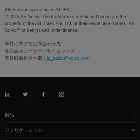
AB Sciex is operating as SCIEX.
© 2019 AB Sciex. The trademarks mentioned herein are the
property of the AB Sciex Pte. Ltd. or their respective owners. AB
Sciex™ is being used under license.
本件に関するお問合わせ先
株式会社エービー・サイエックス
事業戦略推進本部：
jp_sales@sciex.com
リンクトイン
ツイッター
フェイスブック
インスタグラム
製品
質量分析計
アプリケーション
キャピラリー電気泳動機器
医薬品/バイオ医薬品