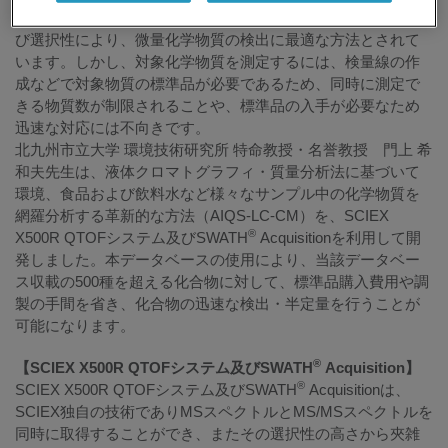
要です。現在、GC-MSおよびLC-MSが、その優れた感度およ
び選択性により、微量化学物質の検出に最適な方法とされて
います。しかし、対象化学物質を測定するには、検量線の作
成などで対象物質の標準品が必要であるため、同時に測定で
きる物質数が制限されることや、標準品の入手が必要なため
迅速な対応には不向きです。
北九州市立大学 環境技術研究所 特命教授・名誉教授 門上 希
和夫先生は、液体クロマトグラフィ・質量分析法に基づいて
環境、食品および飲料水など様々なサンプル中の化学物質を
網羅分析する革新的な方法（AIQS-LC-CM）を、SCIEX
®
X500R QTOFシステム及びSWATH
Acquisitionを利用して開
発しました。本データベースの使用により、当該データベー
ス収載の500種を超える化合物に対して、標準品購入費用や調
製の手間を省き、化合物の迅速な検出・半定量を行うことが
可能になります。
®
【SCIEX X500R QTOFシステム及びSWATH
Acquisition】
®
SCIEX X500R QTOFシステム及びSWATH
Acquisitionは、
SCIEX独自の技術でありMSスペクトルとMS/MSスペクトルを
同時に取得することができ、またその選択性の高さから夾雑