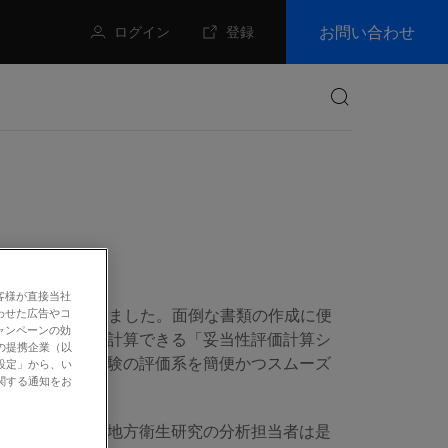
お問い合わせ
ログイン
登録
検索
ル
客様が直接当社
ルをご用意いたしました。面倒な書類の作成に便
わせた広告やコ
ャンペーンの効
性評価を手軽に計算できる「妥当性評価計算シ
の提携企業（以
でも、妥当性試験の評価系を簡便かつスムーズ
設定」から、い
関する通知をお
分析機関および地方衛生研究の分析担当者は是