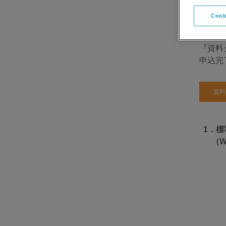
非ご利
Cook
＊ご利
『資料
申込完
資料
1．標
（W