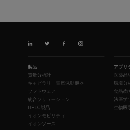
リンクトイン
ツイッター
フェイスブック
インスタグラム
製品
アプリ
質量分析計
医薬品
キャピラリー電気泳動機器
環境分
ソフトウェア
食品/
統合ソリューション
法医学
HPLC製品
生物医
イオンモビリティ
イオンソース