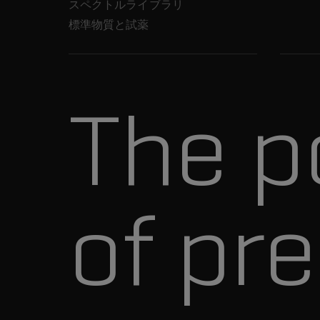
スペクトルライブラリ
標準物質と試薬
The p
of pre