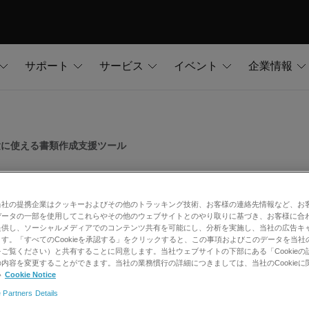
サポート
サービス
イベント
企業情報
験に使える書類作成支援ツール
当性試験に使える書類作成支援ツー
当社の提携企業はクッキーおよびその他のトラッキング技術、お客様の連絡先情報など、お
EXでは、残留農薬試験の妥当性試験で使える書類作成支援ツー
データの一部を使用してこれらやその他のウェブサイトとのやり取りに基づき、お客様に合
提供し、ソーシャルメディアでのコンテンツ共有を可能にし、分析を実施し、当社の広告キ
標準作業手順書」「試験計画書」のテンプレート、そして妥当
す。「すべてのCookieを承認する」をクリックすると、この事項およびこのデータを当社
を無償でダウンロードしていただけます。どんな残留農薬試験
ご覧ください）と共有することに同意します。当社ウェブサイトの下部にある「Cookieの
内容を変更することができます。当社の業務慣行の詳細につきましては、当社のCookieに
でき、信頼性の高い評価を実施することができます。
い
Cookie Notice
 Partners Details
査を行う食品会社の分析技術者、より効率化を求めている受託