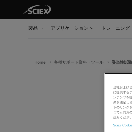
製品
アプリケーション
トレーニング
Home
各種サポート資料・ツール
妥当性試
妥
当社および
SCI
に提供する
ンテンツを
利な「
果を測定しま
ート」
下のリンクを
つでも同意の
に構築
読みくださ
Sciex Cookie
自主検