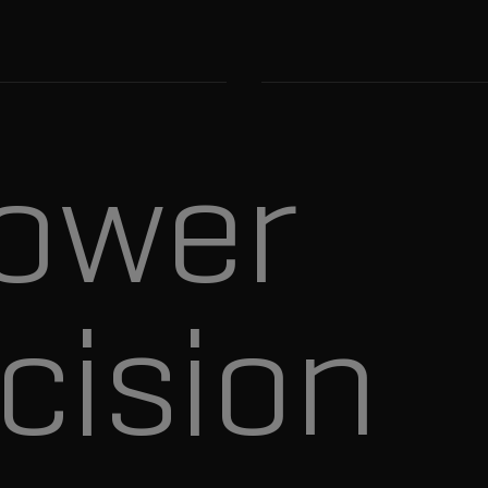
ower
cision