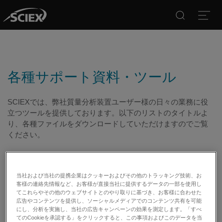
Search
Open
各種サポート資料・ツール
SCIEXでは、弊社質量分析装置ユーザー様の日々の業務に役
立つツールを提供しております。以下のリストのタイトルよ
り、各種ファイルをダウンロードしていただけますのでご覧
ください。
＊ご利用の際は、
ご利用規約
をお読みください。
ツールダウンロード
当社および当社の提携企業はクッキーおよびその他のトラッキング技術、お
客様の連絡先情報など、お客様が直接当社に提供するデータの一部を使用し
てこれらやその他のウェブサイトとのやり取りに基づき、お客様に合わせた
無償MRMカタログ
広告やコンテンツを提供し、ソーシャルメディアでのコンテンツ共有を可能
にし、分析を実施し、当社の広告キャンペーンの効果を測定します。「すべ
SCIEX社製LC-MS/MSを用いた農薬および動物用医薬品の
てのCookieを承認する」をクリックすると、この事項およびこのデータを当