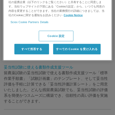
MRM定量分析条件を公開いたします。試験項目追加時や新規
社の提携企業（以下のリンクをご覧ください）と共有することに同意しま
メソッド作成時にご活用ください。
す。当社ウェブサイトの下部にある「Cookieの設定」から、いつでも同意の
内容を変更することができます。当社の業務慣行の詳細につきましては、当
社のCookieに関する通知をお読みください
Cookie Notice
®
Analyst
ソフトウェア、MultiQuant™ソフトウェアレポート・
Sciex Cookie Partners Details
テンプレート
®
Analyst
ソフトウェア、MultiQuant™ソフトウェアでご利用頂
Cookie 設定
ける、レポート・テンプレートを公開いたします。そのまま
レポート・テンプレートとして、また編集して頂く際のテン
すべて拒否する
すべての Cookie を受け入れる
プレートとして日々の業務にお役立て下さい。
妥当性試験に使える書類作成支援ツール
留農薬試験の妥当性試験で使える書類作成支援ツール「標準
作業手順書」「試験計画書」のテンプレート、そして妥当性
評価を手軽に計算できる「妥当性評価計算シート」をご用意
いたしました。どんな残留農薬試験でも、妥当性試験の評価
系を簡便かつスムーズに構築でき、信頼性の高い評価を実施
することができます。