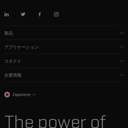
リンクトイン
ツイッター
フェイスブック
インスタグラム
製品
質量分析計
アプリケーション
キャピラリー電気泳動機器
医薬品/バイオ医薬品
ソフトウェア
コネクト
環境分析
統合ソリューション
サポート
食品/飲料検査
HPLC製品
企業情報
トレーニング
法医学ソリューション
イオンモビリティ
SCIEXについて
プロフェッショナルサービス
生物医学およびオミックス研究
イオンソース
SCIEXの歴史
キャリア
Japanese
スペクトルライブラリ
プレスリリース
お問い合わせ
標準物質と試薬
ダナハーについて
The power of