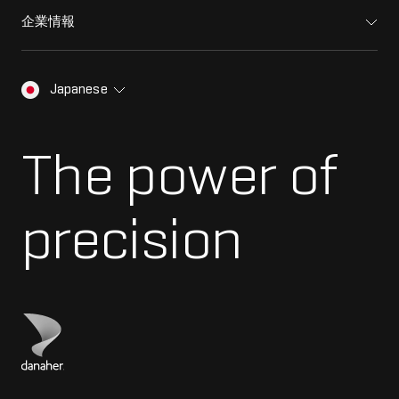
法医学ソリューション
トレーニング
イオンソース
企業情報
生物医学およびオミックス研究
プロフェッショナルサービス
スペクトルライブラリ
SCIEXについて
キャリア
標準物質と試薬
SCIEXの歴史
お問い合わせ
Japanese
プレスリリース
ダナハーについて
The power of
precision
ダナハーのサイトにアクセス