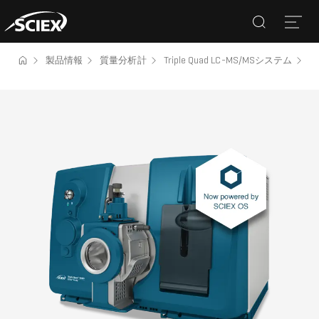
Search
Open
製品情報
質量分析計
Triple Quad LC-MS/MSシステム
S