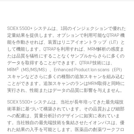
SCIEX 5500+ システムは、1回のインジェクションで優れた
定量結果を提供します。オプションで利用可能なQTRAP 機
能を作動させれば、装置はリニアイオントラップ（LIT）と
して機能します。QTRAPを利用すれば、MRM解析の感度ま
たは品質を犠牲にすることなくサンプルからさらに多くの
データを取得することができます。QTRAP技術には、
3
MRM
（MS/MS/MS）、Enhanced Product Ion scans（EPI）
スキャンなどさらに多くの種類の追加スキャンを組み込む
ことができます。追加スキャンのランはMRM取得と同時に
実行され、性能またはデータの品質に影響を与えません。
SCIEX 5500+ システムは、当社が長年培ってきた最先端技
術革新に基づいて構築されています。その品質および細部
への配慮は、質量分析計のデザインに如実に表れていま
す。当社独自の最先端技術を集結させたイオンパスは、優
れた結果の入手を可能とします。医薬品の創薬ワークフロ