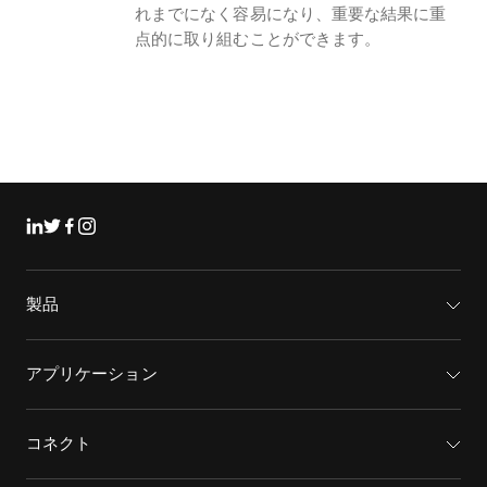
れまでになく容易になり、重要な結果に重
点的に取り組むことができます。
リンクトイン
ツイッター
フェイスブック
インスタグラム
製品
質量分析計
キャピラリー電気泳動機器
アプリケーション
ソフトウェア
医薬品/バイオ医薬品
統合ソリューション
環境分析
コネクト
HPLC製品
食品/飲料検査
サポート
イオンモビリティ