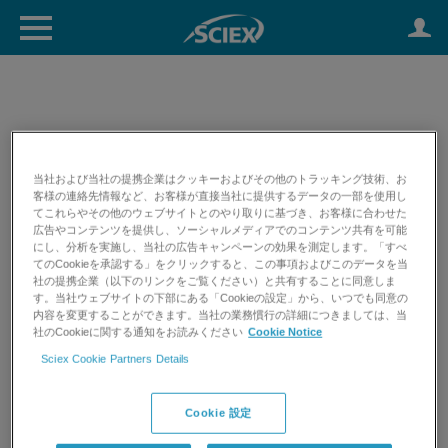
Software Downloads
当社および当社の提携企業はクッキーおよびその他のトラッキング技術、お
Please note: For optimal software download functionality, you
客様の連絡先情報など、お客様が直接当社に提供するデータの一部を使用し
てこれらやその他のウェブサイトとのやり取りに基づき、お客様に合わせた
need to be using the most recent versions of Chrome, Firefox,
広告やコンテンツを提供し、ソーシャルメディアでのコンテンツ共有を可能
and Internet Explorer. If you are having issues with your
にし、分析を実施し、当社の広告キャンペーンの効果を測定します。「すべ
download please
request support
てのCookieを承認する」をクリックすると、この事項およびこのデータを当
社の提携企業（以下のリンクをご覧ください）と共有することに同意しま
す。当社ウェブサイトの下部にある「Cookieの設定」から、いつでも同意の
内容を変更することができます。当社の業務慣行の詳細につきましては、当
社のCookieに関する通知をお読みください
Cookie Notice
Sciex Cookie Partners Details
Cookie 設定