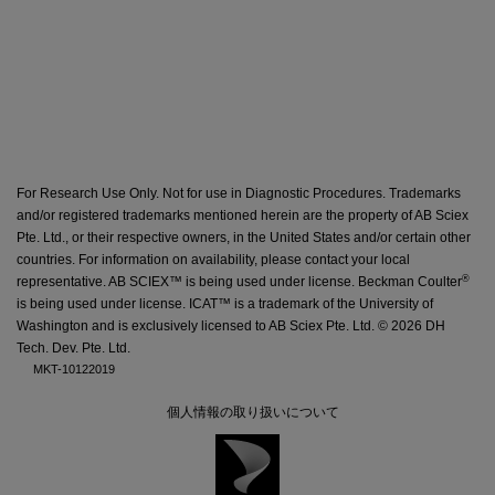
For Research Use Only. Not for use in Diagnostic Procedures. Trademarks
and/or registered trademarks mentioned herein are the property of AB Sciex
Pte. Ltd., or their respective owners, in the United States and/or certain other
countries. For information on availability,
please contact your local
®
representative
. AB SCIEX™ is being used under license. Beckman Coulter
is being used under license. ICAT™ is a trademark of the University of
Washington and is exclusively licensed to AB Sciex Pte. Ltd. ©
2026 DH
Tech. Dev. Pte. Ltd.
MKT-10122019
個人情報の取り扱いについて