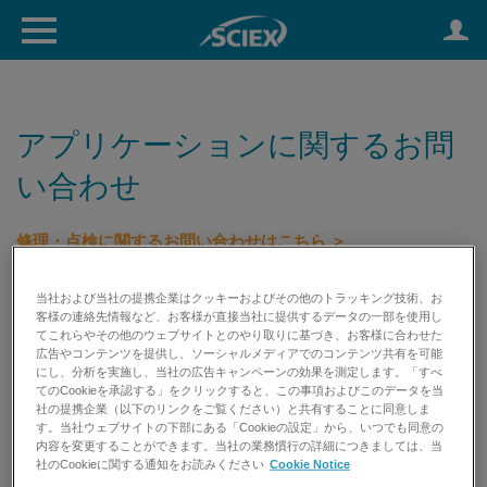
アプリケーションに関するお問
い合わせ
修理・点検に関するお問い合わせはこちら ＞
その他のお問い合わせはこちら ＞
初期不良等に関するお問い合わせはこちら ＞
当社および当社の提携企業はクッキーおよびその他のトラッキング技術、お
試薬消耗品のお見積り依頼はこちら ＞
客様の連絡先情報など、お客様が直接当社に提供するデータの一部を使用し
てこれらやその他のウェブサイトとのやり取りに基づき、お客様に合わせた
広告やコンテンツを提供し、ソーシャルメディアでのコンテンツ共有を可能
にし、分析を実施し、当社の広告キャンペーンの効果を測定します。「すべ
TEL: 0120-318-551 （受付時間 平日9:00～17:00） FAX:
てのCookieを承認する」をクリックすると、この事項およびこのデータを当
0120-318-040
社の提携企業（以下のリンクをご覧ください）と共有することに同意しま
す。当社ウェブサイトの下部にある「Cookieの設定」から、いつでも同意の
内容を変更することができます。当社の業務慣行の詳細につきましては、当
社のCookieに関する通知をお読みください
Cookie Notice