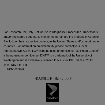
For Research Use Only. Not for use in Diagnostic Procedures. Trademarks
and/or registered trademarks mentioned herein are the property of AB Sciex
Pte. Ltd., or their respective owners, in the United States and/or certain other
countries. For information on availability,
please contact your local
®
representative
. AB SCIEX™ is being used under license. Beckman Coulter
is being used under license. ICAT™ is a trademark of the University of
Washington and is exclusively licensed to AB Sciex Pte. Ltd. ©
2026 DH
Tech. Dev. Pte. Ltd.
MKT-10122019
個人情報の取り扱いについて