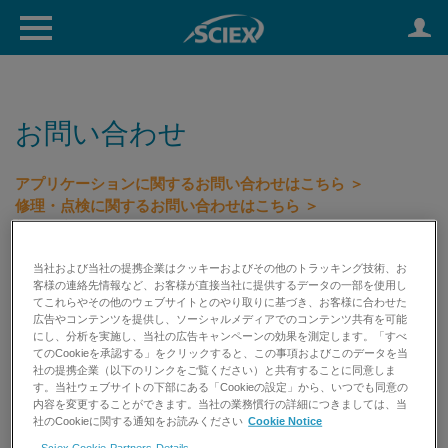
お問い合わせ
アプリケーションに関するお問い合わせはこちら ＞
修理・点検に関するお問い合わせはこちら ＞
初期不良等に関するお問い合わせはこちら ＞
試薬消耗品のお見積り依頼はこちら ＞
当社および当社の提携企業はクッキーおよびその他のトラッキング技術、お
客様の連絡先情報など、お客様が直接当社に提供するデータの一部を使用し
てこれらやその他のウェブサイトとのやり取りに基づき、お客様に合わせた
TEL: 0120-318-551 （受付時間 平日9:00～17:00） FAX:
広告やコンテンツを提供し、ソーシャルメディアでのコンテンツ共有を可能
0120-318-040
にし、分析を実施し、当社の広告キャンペーンの効果を測定します。「すべ
てのCookieを承認する」をクリックすると、この事項およびこのデータを当
社の提携企業（以下のリンクをご覧ください）と共有することに同意しま
す。当社ウェブサイトの下部にある「Cookieの設定」から、いつでも同意の
内容を変更することができます。当社の業務慣行の詳細につきましては、当
社のCookieに関する通知をお読みください
Cookie Notice
Sciex Cookie Partners Details