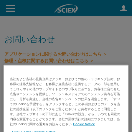
お問い合わせ
アプリケーションに関するお問い合わせはこちら ＞
修理・点検に関するお問い合わせはこちら ＞
初期不良等に関するお問い合わせはこちら ＞
試薬消耗品のお見積り依頼はこちら ＞
当社および当社の提携企業はクッキーおよびその他のトラッキング技術、お
客様の連絡先情報など、お客様が直接当社に提供するデータの一部を使用し
てこれらやその他のウェブサイトとのやり取りに基づき、お客様に合わせた
TEL: 0120-318-551 （受付時間 平日9:00～17:00） FAX:
広告やコンテンツを提供し、ソーシャルメディアでのコンテンツ共有を可能
0120-318-040
にし、分析を実施し、当社の広告キャンペーンの効果を測定します。「すべ
てのCookieを承認する」をクリックすると、この事項およびこのデータを当
社の提携企業（以下のリンクをご覧ください）と共有することに同意しま
す。当社ウェブサイトの下部にある「Cookieの設定」から、いつでも同意の
内容を変更することができます。当社の業務慣行の詳細につきましては、当
社のCookieに関する通知をお読みください
Cookie Notice
Sciex Cookie Partners Details