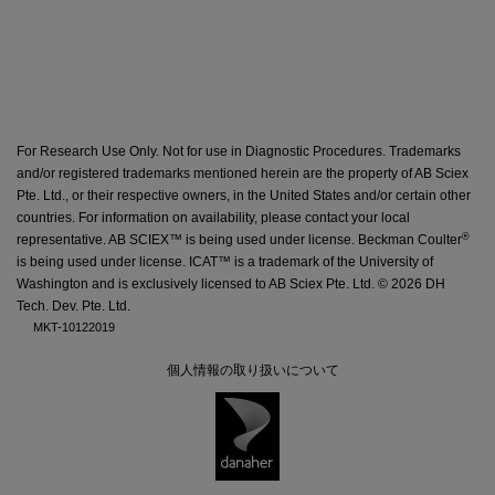
For Research Use Only. Not for use in Diagnostic Procedures. Trademarks
and/or registered trademarks mentioned herein are the property of AB Sciex
Pte. Ltd., or their respective owners, in the United States and/or certain other
countries. For information on availability,
please contact your local
®
representative
. AB SCIEX™ is being used under license. Beckman Coulter
is being used under license. ICAT™ is a trademark of the University of
Washington and is exclusively licensed to AB Sciex Pte. Ltd. ©
2026 DH
Tech. Dev. Pte. Ltd.
MKT-10122019
個人情報の取り扱いについて